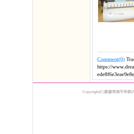
Comment(0)
Tra
https://www.drea
ede8f6e3eae9e8
Copyright(C)愛媛県南宇和郡の歯