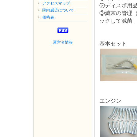
アクセスマップ
②ディスポ用
院内感染について
③滅菌の管理（
価格表
ックして滅菌
運営者情報
基本セット
エンジン