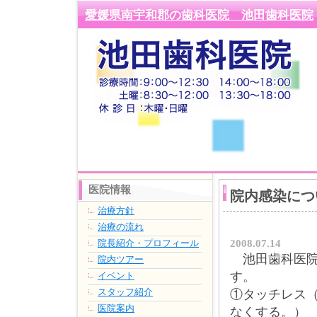
愛媛県南宇和郡の歯科医院 池田歯科医院
医院情報
院内感染につ
治療方針
治療の流れ
2008.07.14
院長紹介・プロフィール
池田歯科医院
院内ツアー
す。
イベント
スタッフ紹介
①タッチレス
医院案内
なくする。）