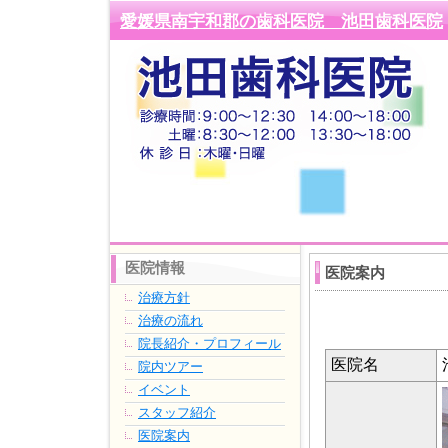
愛媛県南宇和郡の歯科医院 池田歯科医院
医院情報
医院案内
治療方針
治療の流れ
院長紹介・プロフィール
医院名
院内ツアー
イベント
スタッフ紹介
医院案内