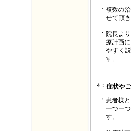
・
複数の治
せて頂
・
院長よ
療計画
やすく
す。
４：
症状や
・
患者様
一つ一
す。