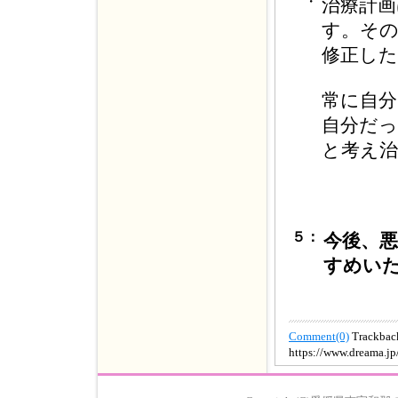
・
治療計画
す。そ
修正し
常に自
自分だ
と考え
５：
今後、
すめい
Comment(0)
Trackbac
https://www.dreama.j