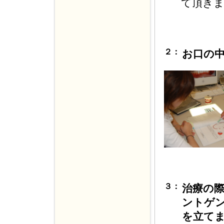
て頂き
２：
お口の
３：
治療の際
ントゲン
を立て