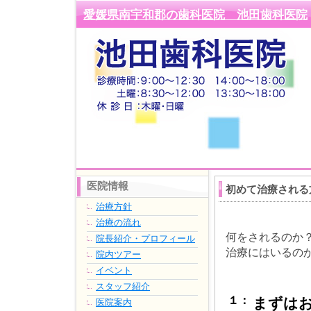
愛媛県南宇和郡の歯科医院 池田歯科医院
医院情報
初めて治療される
治療方針
治療の流れ
何をされるのか
院長紹介・プロフィール
治療にはいるの
院内ツアー
イベント
スタッフ紹介
１：
まずは
医院案内