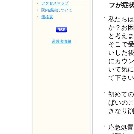
アクセスマップ
フが症
院内感染について
価格表
・
私たち
か？お
と考え
運営者情報
そこで
いした
にカウ
いて気
て下さ
・
初めて
ぱいの
きなり
・
応急処置